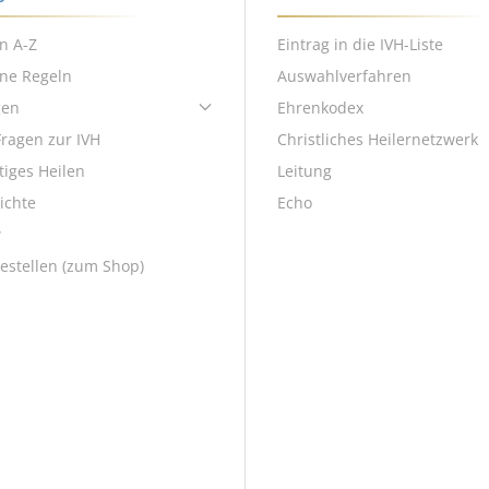
n A-Z
Eintrag in die IVH-Liste
ene Regeln
Auswahlverfahren
gen
Ehrenkodex
Fragen zur IVH
Christliches Heilernetzwerk
tiges Heilen
Leitung
ichte
Echo
w
estellen (zum Shop)