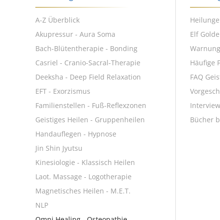
A-Z Überblick
Heilunge
Akupressur - Aura Soma
Elf Gold
Bach-Blütentherapie - Bonding
Warnun
Casriel - Cranio-Sacral-Therapie
Häufige 
Deeksha - Deep Field Relaxation
FAQ Geis
EFT - Exorzismus
Vorgesch
Familienstellen - Fuß-Reflexzonen
Intervie
Geistiges Heilen - Gruppenheilen
Bücher b
Handauflegen - Hypnose
Jin Shin Jyutsu
Kinesiologie - Klassisch Heilen
Laot. Massage - Logotherapie
Magnetisches Heilen - M.E.T.
NLP
Omni Healing - Osteopathie