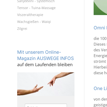
Sanjeevini - Systemisch
Tensor - Tuina-Massage
Viszeraltherapie
Wachsgießen - Waiqi
Omni 
Zilgrei
die 100
Dieses 
des Ve
Mit unserem Online-
Energie
Magazin AUSWEGE INFOS
strömt 
auf dem Laufenden bleiben
Hierbe
diese h
One L
von dem
geistig