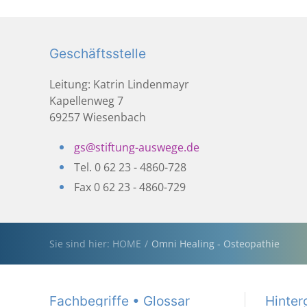
Geschäftsstelle
Leitung: Katrin Lindenmayr
Kapellenweg 7
69257 Wiesenbach
gs@stiftung-auswege.de
Tel. 0 62 23 - 4860-728
Fax 0 62 23 - 4860-729
Sie sind hier: HOME
Omni Healing - Osteopathie
Fachbegriffe • Glossar
Hinter