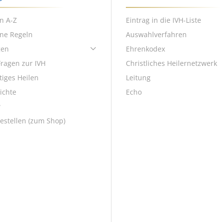
n A-Z
Eintrag in die IVH-Liste
ene Regeln
Auswahlverfahren
gen
Ehrenkodex
Fragen zur IVH
Christliches Heilernetzwerk
tiges Heilen
Leitung
ichte
Echo
w
estellen (zum Shop)