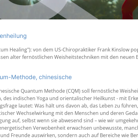
enheilung
um Healing"): von dem US-Chiropraktiker Frank Kinslow pop
sen alter fernöstlichen Weisheitstechniken mit den neuen 
um-Methode, chinesische
nesische Quantum Methode (CQM) soll fernöstliche Weisheit
, des indischen Yoga und orientalischer Heilkunst - mit Er
sfrage lautet: Was hält uns davon ab, das Leben zu führen,
tischer Wechselwirkung mit den Menschen und deren Ged
ung auf, selbst wenn sie abwesend sind – wie wir umgekeh
energetischen Verwobenheit erwachsen unbewusste, manchma
 und Freunde auswirken, sondern auch auf Bereiche wie Ber