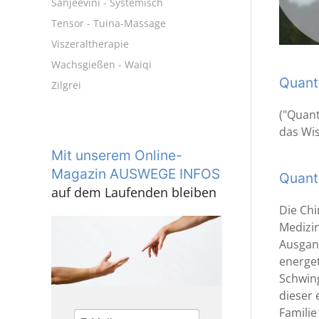
Sanjeevini - Systemisch
Tensor - Tuina-Massage
Viszeraltherapie
Wachsgießen - Waiqi
Quant
Zilgrei
("Quant
das Wis
Mit unserem Online-
Magazin AUSWEGE INFOS
Quant
auf dem Laufenden bleiben
Die Chi
Medizin
Ausgang
energe
Schwing
dieser 
Familie