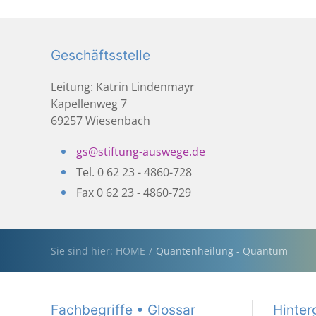
Geschäftsstelle
Leitung: Katrin Lindenmayr
Kapellenweg 7
69257 Wiesenbach
gs@stiftung-auswege.de
Tel. 0 62 23 - 4860-728
Fax 0 62 23 - 4860-729
Sie sind hier: HOME
Quantenheilung - Quantum
Fachbegriffe • Glossar
Hinter