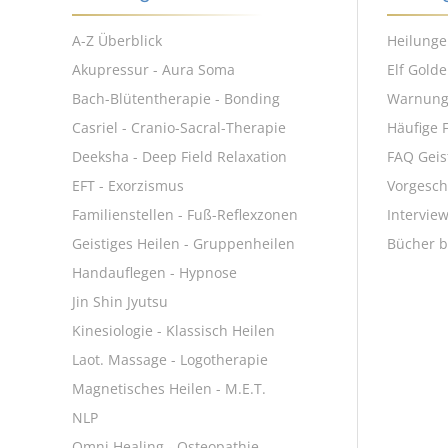
A-Z Überblick
Heilunge
Akupressur - Aura Soma
Elf Gold
Bach-Blütentherapie - Bonding
Warnun
Casriel - Cranio-Sacral-Therapie
Häufige 
Deeksha - Deep Field Relaxation
FAQ Geis
EFT - Exorzismus
Vorgesch
Familienstellen - Fuß-Reflexzonen
Intervie
Geistiges Heilen - Gruppenheilen
Bücher b
Handauflegen - Hypnose
Jin Shin Jyutsu
Kinesiologie - Klassisch Heilen
Laot. Massage - Logotherapie
Magnetisches Heilen - M.E.T.
NLP
Omni Healing - Osteopathie