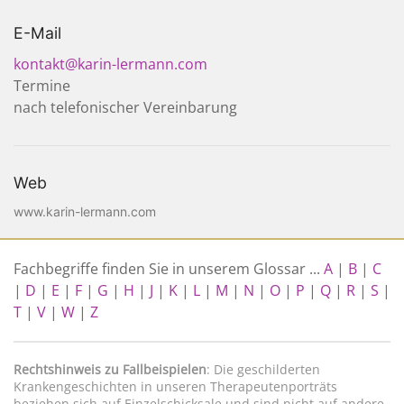
E-Mail
kontakt@karin-lermann.com
Termine
nach telefonischer Vereinbarung
Web
www.karin-lermann.com
Fachbegriffe finden Sie in unserem Glossar ...
A
|
B
|
C
|
D
|
E
|
F
|
G
|
H
|
J
|
K
|
L
|
M
|
N
|
O
|
P
|
Q
|
R
|
S
|
T
|
V
|
W
|
Z
Rechtshinweis zu Fallbeispielen
: Die geschilderten
Krankengeschichten in unseren Therapeutenporträts
beziehen sich auf Einzelschicksale und sind nicht auf andere