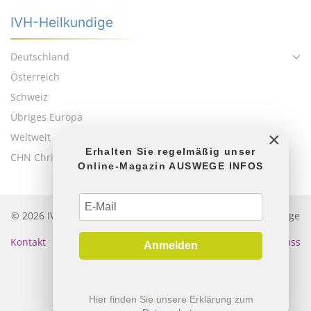
IVH-Heilkundige
Deutschland
Österreich
Schweiz
Übriges Europa
×
Weltweit
Erhalten Sie regelmäßig unser
CHN Christliches Heilernetzwerk
Online-Magazin AUSWEGE INFOS
© 2026 IVH • Internationale Vermittlungsstelle für Heilkundige
• Heilerverzeichnis Geistiges Heilen
Kontakt
|
Impressum
|
Datenschutz
|
Haftungsausschluss
Anmelden
Hier finden Sie unsere Erklärung zum