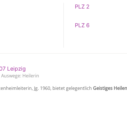
PLZ 2
PLZ 6
07 Leipzig
g Auswege: Heilerin
nheimleiterin, Jg. 1960, bietet gelegentlich
Geistiges Heile