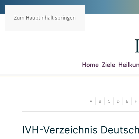
Zum Hauptinhalt springen
Home
Ziele
Heilku
A
B
C
D
E
F
IVH-Verzeichnis Deutsc