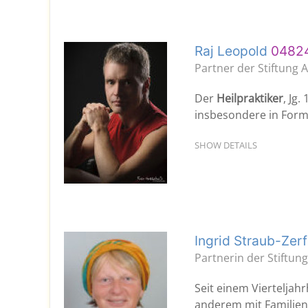
Raj Leopold
0482
Partner der Stiftung A
Der
Heilpraktiker
, Jg
insbesondere in Form
SHOW DETAILS
Ingrid Straub-Zer
Partnerin der Stiftun
Seit einem Vierteljahrh
anderem mit Familiena