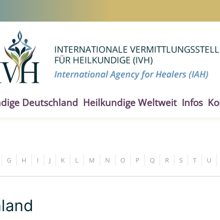
ndige Deutschland
Heilkundige Weltweit
Infos
Ko
G
H
I
J
K
L
M
N
O
P
Q
R
S
T
U
hland