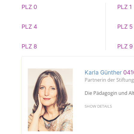
PLZ 0
PLZ 1
PLZ 4
PLZ 5
PLZ 8
PLZ 9
Karla Günther
041
Partnerin der Stiftun
Die Pädagogin und Alte
SHOW DETAILS