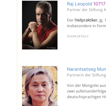
Raj Leopold
10717 
Partner der Stiftung A
Der
Heilpraktiker
, Jg
insbesondere in Form
SHOW DETAILS
Narantsetseg Mu
Partnerin der Stiftun
Von der Mongolei aus 
zwei aufeinanderfolge
deutschsprachigen Hi