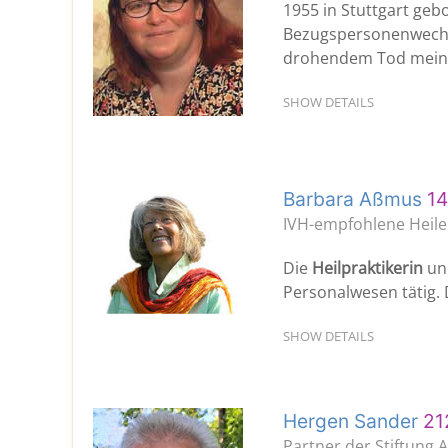
1955 in Stuttgart geb
Bezugspersonenwechse
drohendem Tod meine
SHOW DETAILS
Barbara Aßmus
14
IVH-empfohlene Heiler
Die
Heilpraktikerin
u
Personalwesen tätig. D
SHOW DETAILS
Hergen Sander
21
Partner der Stiftung 