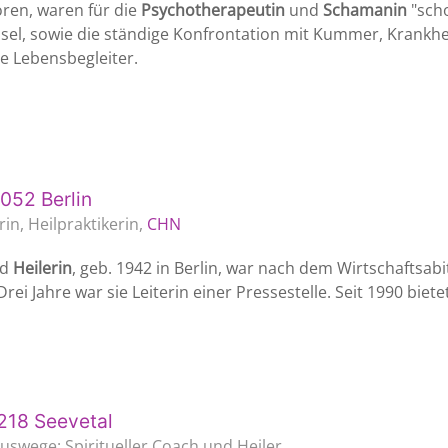
oren, waren für die
Psychotherapeutin
und
Schamanin
"scho
l, sowie die ständige Konfrontation mit Kummer, Krankhei
 Lebensbegleiter.
052 Berlin
in, Heilpraktikerin,
CHN
nd
Heilerin
, geb. 1942 in Berlin, war nach dem Wirtschaftsabi
rei Jahre war sie Leiterin einer Pressestelle. Seit 1990 biet
218 Seevetal
Auswege: Spiritueller Coach und Heiler