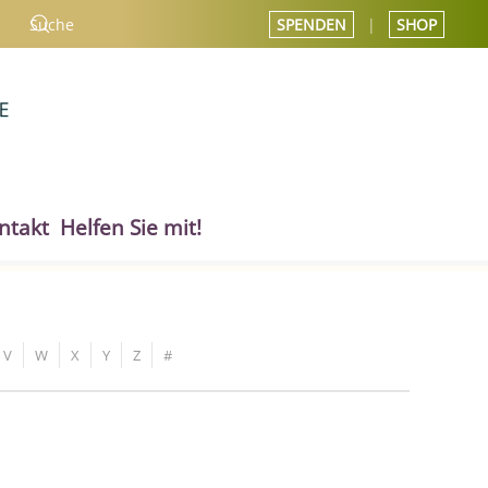
SPENDEN
|
SHOP
ntakt
Helfen Sie mit!
V
W
X
Y
Z
#