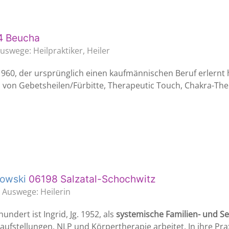
4 Beucha
uswege: Heilpraktiker, Heiler
. 1960, der ursprünglich einen kaufmännischen Beruf erlernt 
 von Gebetsheilen/Fürbitte, Therapeutic Touch, Chakra-Th
fowski
06198 Salzatal-Schochwitz
g Auswege: Heilerin
undert ist Ingrid, Jg. 1952, als
systemische Familien- und S
ufstellungen, NLP und Körpertherapie arbeitet. In ihre Pra