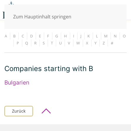
Zum Hauptinhalt springen
A
B
C
D
E
F
G
H
I
J
K
L
M
N
O
P
Q
R
S
T
U
V
W
X
Y
Z
#
Companies starting with B
Bulgarien
Zurück