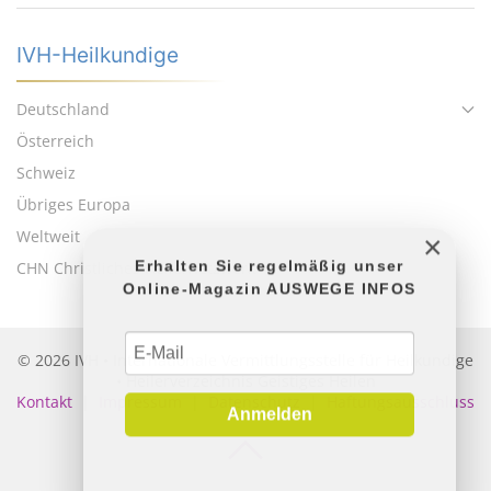
IVH-Heilkundige
Deutschland
Österreich
Schweiz
Übriges Europa
×
Weltweit
Erhalten Sie regelmäßig unser
CHN Christliches Heilernetzwerk
Online-Magazin AUSWEGE INFOS
© 2026 IVH • Internationale Vermittlungsstelle für Heilkundige
• Heilerverzeichnis Geistiges Heilen
Kontakt
|
Impressum
|
Datenschutz
|
Haftungsausschluss
Anmelden