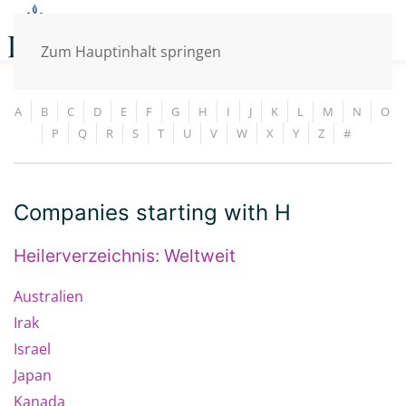
Zum Hauptinhalt springen
A
B
C
D
E
F
G
H
I
J
K
L
M
N
O
P
Q
R
S
T
U
V
W
X
Y
Z
#
Companies starting with H
Heilerverzeichnis: Weltweit
Australien
Irak
Israel
Japan
Kanada