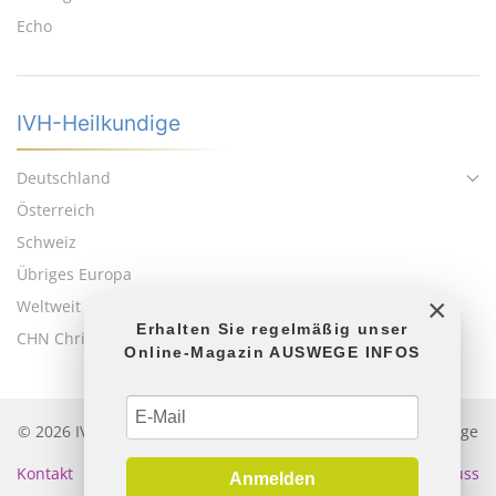
Echo
IVH-Heilkundige
Deutschland
Österreich
Schweiz
Übriges Europa
×
Weltweit
Erhalten Sie regelmäßig unser
CHN Christliches Heilernetzwerk
Online-Magazin AUSWEGE INFOS
© 2026 IVH • Internationale Vermittlungsstelle für Heilkundige
• Heilerverzeichnis Geistiges Heilen
Kontakt
|
Impressum
|
Datenschutz
|
Haftungsausschluss
Anmelden