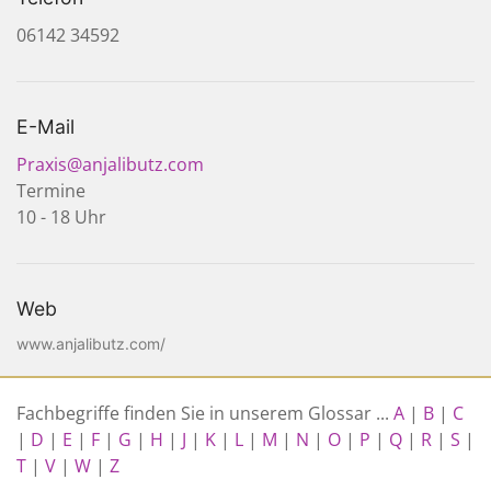
06142 34592
E-Mail
Praxis@anjalibutz.com
Termine
10 - 18 Uhr
Web
www.anjalibutz.com/
Fachbegriffe finden Sie in unserem Glossar ...
A
|
B
|
C
|
D
|
E
|
F
|
G
|
H
|
J
|
K
|
L
|
M
|
N
|
O
|
P
|
Q
|
R
|
S
|
T
|
V
|
W
|
Z