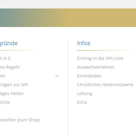
gründe
Infos
n A-Z
Eintrag in die IVH-Liste
ene Regeln
Auswahlverfahren
gen
Ehrenkodex
Fragen zur IVH
Christliches Heilernetzwerk
tiges Heilen
Leitung
ichte
Echo
w
estellen (zum Shop)