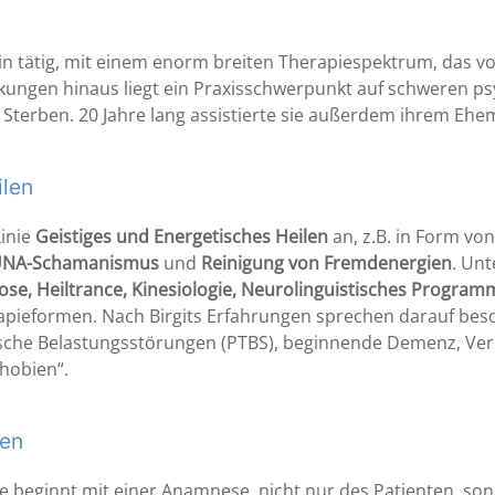
kerin tätig, mit einem enorm breiten Therapiespektrum, das 
nkungen hinaus liegt ein Praxisschwerpunkt auf schweren 
terben. 20 Jahre lang assistierte sie außerdem ihrem Ehem
ilen
Linie
Geistiges und Energetisches Heilen
an, z.B. in Form vo
 HUNA-Schamanismus
und
Reinigung von Fremdenergien
. Unt
ose, Heiltrance, Kinesiologie, Neurolinguistisches Progra
apieformen. Nach Birgits Erfahrungen sprechen darauf bes
ische Belastungsstörungen (PTBS), beginnende Demenz, Ver
hobien“.
ten
? Sie beginnt mit einer Anamnese, nicht nur des Patienten, s