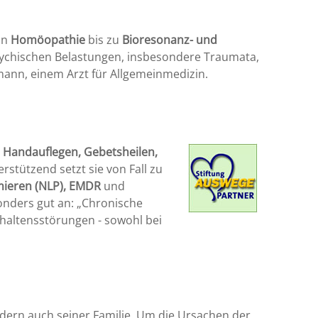
von
Homöopathie
bis zu
Bioresonanz- und
psychischen Belastungen, insbesondere Traumata,
ann, einem Arzt für Allgemeinmedizin.
n
Handauflegen, Gebetsheilen,
erstützend setzt sie von Fall zu
mmieren (NLP), EMDR
und
onders gut an: „Chronische
haltensstörungen - sowohl bei
ondern auch seiner Familie. Um die Ursachen der