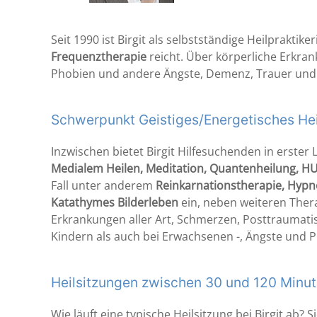
Seit 1990 ist Birgit als selbstständige Heilprakti
Frequenztherapie
reicht. Über körperliche Erkra
Phobien und andere Ängste, Demenz, Trauer und S
Schwerpunkt Geistiges/Energetisches He
Inzwischen bietet Birgit Hilfesuchenden in erster 
Medialem Heilen, Meditation, Quantenheilung,
Fall unter anderem
Reinkarnationstherapie, Hypn
Katathymes Bilderleben
ein, neben weiteren Ther
Erkrankungen aller Art, Schmerzen, Posttraumat
Kindern als auch bei Erwachsenen -, Ängste und P
Heilsitzungen zwischen 30 und 120 Minu
Wie läuft eine typische Heilsitzung bei Birgit ab