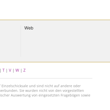
Web
|
T
|
V
|
W
|
Z
 Einzelschicksale und sind nicht auf andere oder
 verbunden. Sie wurden nicht von den vorgestellten
itischer Auswertung von eingesetzten Fragebögen sowie