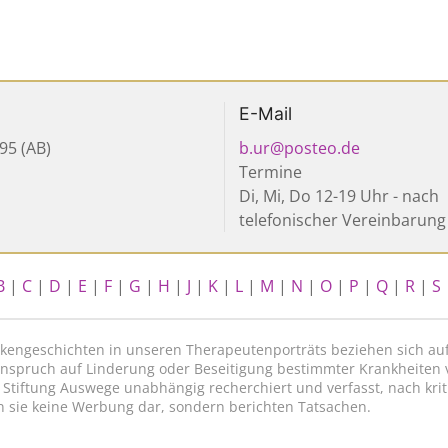
E-Mail
95 (AB)
b.ur@posteo.de
Termine
Di, Mi, Do 12-19 Uhr - nach
telefonischer Vereinbarung
B
|
C
|
D
|
E
|
F
|
G
|
H
|
J
|
K
|
L
|
M
|
N
|
O
|
P
|
Q
|
R
|
S
nkengeschichten in unseren Therapeutenporträts beziehen sich auf
n Anspruch auf Linderung oder Beseitigung bestimmter Krankheiten
 Stiftung Auswege unabhängig recherchiert und verfasst, nach kr
n sie keine Werbung dar, sondern berichten Tatsachen.