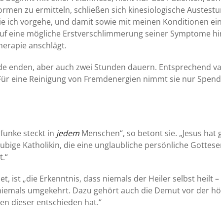
rmen zu ermitteln, schließen sich kinesiologische Austestu
e ich vorgehe, und damit sowie mit meinen Konditionen ein
 auf eine mögliche Erstverschlimmerung seiner Symptome h
herapie anschlägt.
nde enden, aber auch zwei Stunden dauern. Entsprechend var
n. Für eine Reinigung von Fremdenergien nimmt sie nur Spend
sfunke steckt in
jedem
Menschen“, so betont sie. „Jesus hat g
läubige Katholikin, die eine unglaubliche persönliche Gottes
t.“
, ist „die Erkenntnis, dass niemals der Heiler selbst heilt –
niemals umgekehrt. Dazu gehört auch die Demut vor der hö
n dieser entschieden hat.“