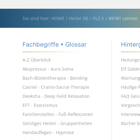
Sie sind hier: HOME
Heiler DE
PLZ 6
69181 Leimen
Fachbegriffe • Glossar
Hinter
A-Z Überblick
Heilunge
Akupressur - Aura Soma
Elf Gold
Bach-Blütentherapie - Bonding
Warnun
Casriel - Cranio-Sacral-Therapie
Häufige 
Deeksha - Deep Field Relaxation
FAQ Geis
EFT - Exorzismus
Vorgesch
Familienstellen - Fuß-Reflexzonen
Intervie
Geistiges Heilen - Gruppenheilen
Bücher b
Handauflegen - Hypnose